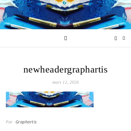
newheadergraphartis
mars 12, 2026
Par
Graphartis