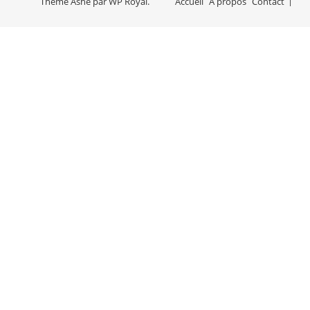
Thème Ashe par
WP Royal
.
Accueil
A propos
Contact