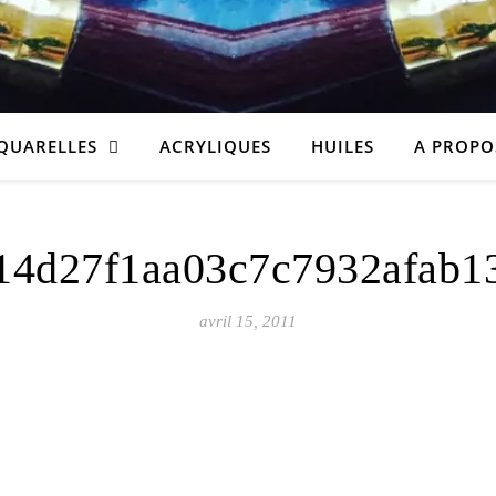
QUARELLES
ACRYLIQUES
HUILES
A PROPO
14d27f1aa03c7c7932afab1
avril 15, 2011